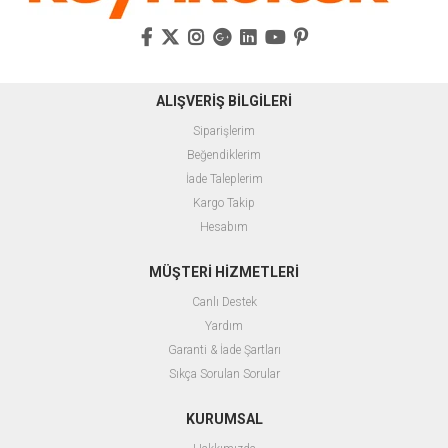
ALIŞVERİŞ BİLGİLERİ
Siparişlerim
Beğendiklerim
İade Taleplerim
Kargo Takip
Hesabım
MÜŞTERİ HİZMETLERİ
Canlı Destek
Yardım
Garanti & İade Şartları
Sıkça Sorulan Sorular
KURUMSAL