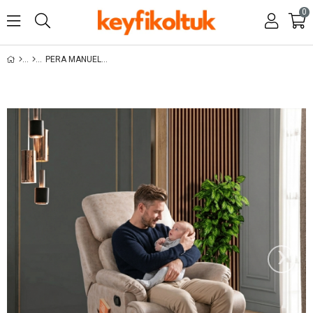
0
PERA MANUEL DINLENME BABA KOLTUK
›