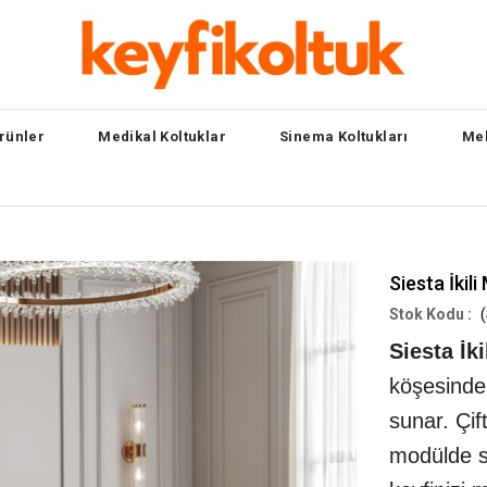
rünler
Medikal Koltuklar
Sinema Koltukları
Mek
Siesta İkil
(
Siesta İk
köşesinde
sunar. Çif
modülde se