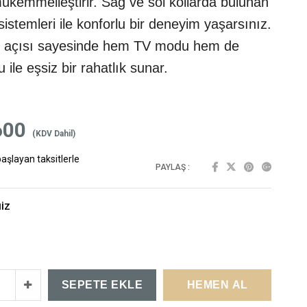
mükemmelleştirir. Sağ ve sol kollarda bulunan
sistemleri ile konforlu bir deneyim yaşarsınız.
ş açısı sayesinde hem TV modu hem de
ile eşsiz bir rahatlık sunar.
600
(KDV Dahil)
başlayan taksitlerle
PAYLAŞ :
NIZ