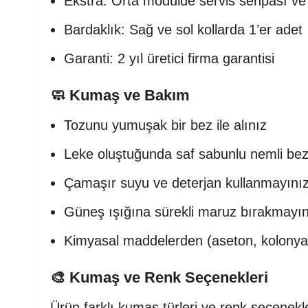
Ekstra: Orta modülde servis sehpası ve 
Bardaklık: Sağ ve sol kollarda 1’er adet
Garanti: 2 yıl üretici firma garantisi
🧼 Kumaş ve Bakım
Tozunu yumuşak bir bez ile alınız
Leke oluştuğunda saf sabunlu nemli bez 
Çamaşır suyu ve deterjan kullanmayını
Güneş ışığına sürekli maruz bırakmayın
Kimyasal maddelerden (aseton, kolonya
🎨 Kumaş ve Renk Seçenekleri
Ürün farklı kumaş türleri ve renk seçenekler