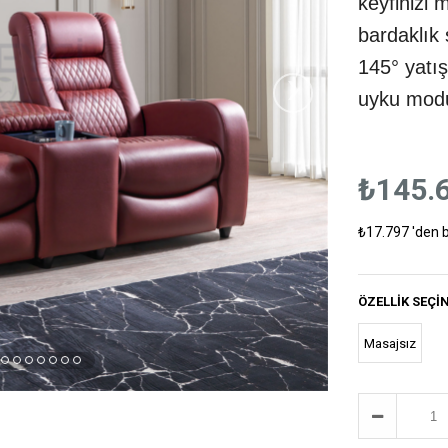
keyfinizi 
bardaklık 
145° yatı
›
uyku modu 
₺145.
₺17.797
'den 
ÖZELLIK SEÇI
Masajsız