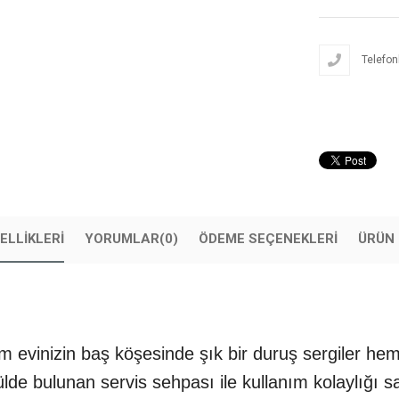
Telefonl
ELLIKLERI
YORUMLAR
(0)
ÖDEME SEÇENEKLERI
ÜRÜN 
m evinizin baş köşesinde şık bir duruş sergiler h
ülde bulunan servis sehpası ile kullanım kolaylığı s