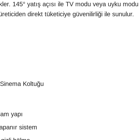
ekler. 145° yatış açısı ile TV modu veya uyku modu 
ticiden direkt tüketiciye güvenilirliği ile sunulur.
lu Sinema Koltuğu
ğlam yapı
kapanır sistem