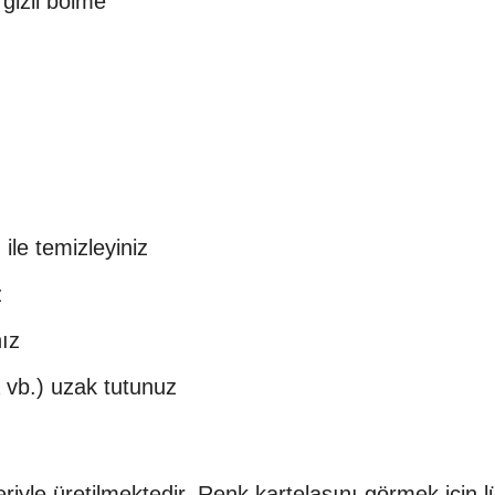
gizli bölme
ile temizleyiniz
z
ız
 vb.) uzak tutunuz
iyle üretilmektedir. Renk kartelasını görmek için lü